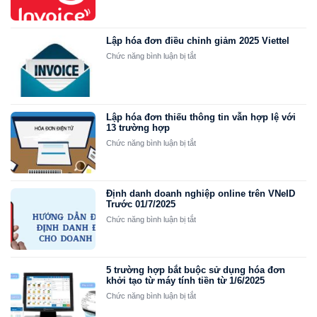
cứu
tiết
hoá
2025)
đơn
Viettel
Lập hóa đơn điều chỉnh giảm 2025 Viettel
30s
ở
Chức năng bình luận bị tắt
xong
Lập
ngay!
hóa
đơn
điều
chỉnh
Lập hóa đơn thiếu thông tin vẫn hợp lệ với
13 trường hợp
giảm
2025
ở
Chức năng bình luận bị tắt
Viettel
Lập
hóa
đơn
thiếu
Định danh doanh nghiệp online trên VNeID
thông
Trước 01/7/2025
tin
ở
Chức năng bình luận bị tắt
vẫn
Định
hợp
danh
lệ
doanh
với
nghiệp
5 trường hợp bắt buộc sử dụng hóa đơn
13
online
khởi tạo từ máy tính tiền từ 1/6/2025
trường
trên
ở
Chức năng bình luận bị tắt
hợp
VNeID
5
Trước