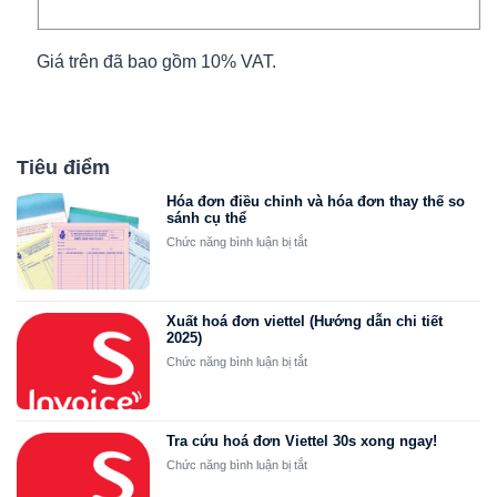
Giá trên đã bao gồm 10% VAT.
Tiêu điểm
Hóa đơn điều chỉnh và hóa đơn thay thế so
sánh cụ thể
ở
Chức năng bình luận bị tắt
Hóa
đơn
điều
chỉnh
Xuất hoá đơn viettel (Hướng dẫn chi tiết
và
2025)
hóa
ở
Chức năng bình luận bị tắt
đơn
Xuất
thay
hoá
thế
đơn
so
viettel
Tra cứu hoá đơn Viettel 30s xong ngay!
sánh
(Hướng
ở
Chức năng bình luận bị tắt
cụ
dẫn
Tra
thể
chi