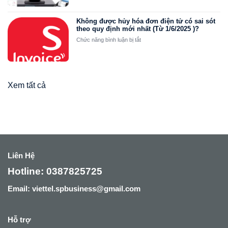
trường
01/7/2025
hợp
bắt
Không được hủy hóa đơn điện tử có sai sót
buộc
theo quy định mới nhất (Từ 1/6/2025 )?
sử
ở
Chức năng bình luận bị tắt
dụng
Không
hóa
được
đơn
hủy
khởi
hóa
tạo
đơn
Xem tất cả
từ
điện
máy
tử
tính
có
tiền
sai
từ
sót
1/6/2025
theo
quy
định
Liên Hệ
mới
nhất
Hotline: 0387825725
(Từ
1/6/2025
Email: viettel.spbusiness@gmail.com
)?
Hỗ trợ