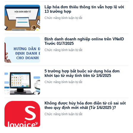
điều
chỉnh
Lập hóa đơn thiếu thông tin vẫn hợp lệ với
13 trường hợp
giảm
2025
ở
Chức năng bình luận bị tắt
Viettel
Lập
hóa
đơn
thiếu
Định danh doanh nghiệp online trên VNeID
thông
Trước 01/7/2025
tin
ở
Chức năng bình luận bị tắt
vẫn
Định
hợp
danh
lệ
doanh
với
nghiệp
5 trường hợp bắt buộc sử dụng hóa đơn
13
online
khởi tạo từ máy tính tiền từ 1/6/2025
trường
trên
ở
Chức năng bình luận bị tắt
hợp
VNeID
5
Trước
trường
01/7/2025
hợp
bắt
Không được hủy hóa đơn điện tử có sai sót
buộc
theo quy định mới nhất (Từ 1/6/2025 )?
sử
ở
Chức năng bình luận bị tắt
dụng
Không
hóa
được
đơn
hủy
khởi