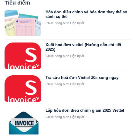
Tiêu điểm
Hóa đơn điều chỉnh và hóa đơn thay thế so
sánh cụ thể
ở
Chức năng bình luận bị tắt
Hóa
đơn
điều
chỉnh
Xuất hoá đơn viettel (Hướng dẫn chi tiết
và
2025)
hóa
ở
Chức năng bình luận bị tắt
đơn
Xuất
thay
hoá
thế
đơn
so
viettel
Tra cứu hoá đơn Viettel 30s xong ngay!
sánh
(Hướng
ở
Chức năng bình luận bị tắt
cụ
dẫn
Tra
thể
chi
cứu
tiết
hoá
2025)
đơn
Viettel
Lập hóa đơn điều chỉnh giảm 2025 Viettel
30s
ở
Chức năng bình luận bị tắt
xong
Lập
ngay!
hóa
đơn