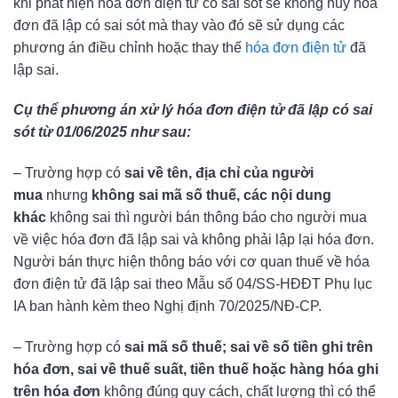
khi phát hiện hóa đơn điện tử có sai sót sẽ không hủy hóa
đơn đã lập có sai sót mà thay vào đó sẽ sử dụng các
phương án điều chỉnh hoặc thay thế
hóa đơn điện tử
đã
lập sai.
Cụ thể phương án xử lý hóa đơn điện tử đã lập có sai
sót từ 01/06/2025 như sau:
– Trường hợp có
sai về tên, địa chỉ của người
mua
nhưng
không sai mã số thuế, các nội dung
khác
không sai thì người bán thông báo cho người mua
về việc hóa đơn đã lập sai và không phải lập lại hóa đơn.
Người bán thực hiện thông báo với cơ quan thuế về hóa
đơn điện tử đã lập sai theo Mẫu số 04/SS-HĐĐT Phụ lục
IA ban hành kèm theo Nghị định 70/2025/NĐ-CP.
– Trường hợp có
sai mã số thuế; sai về số tiền ghi trên
hóa đơn, sai về thuế suất, tiền thuế hoặc hàng hóa ghi
trên hóa đơn
không đúng quy cách, chất lượng thì có thể