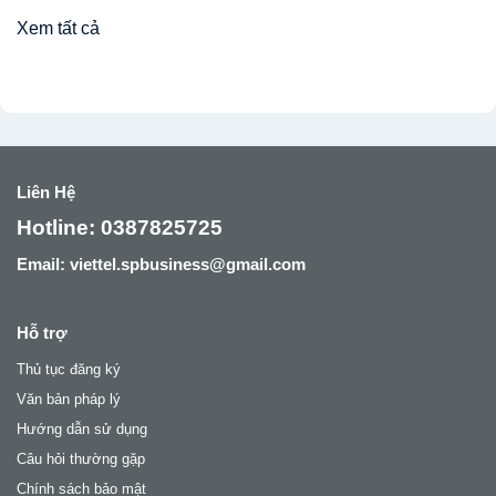
hóa
tạo
đơn
Xem tất cả
từ
điện
máy
tử
tính
có
tiền
sai
từ
sót
1/6/2025
theo
quy
định
Liên Hệ
mới
nhất
Hotline: 0387825725
(Từ
1/6/2025
Email: viettel.spbusiness@gmail.com
)?
Hỗ trợ
Thủ tục đăng ký
Văn bản pháp lý
Hướng dẫn sử dụng
Câu hỏi thường gặp
Chính sách bảo mật