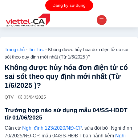
Skip
Đăng ký sử dụng
to
content
Trang chủ
-
Tin Tức
-
Không được hủy hóa đơn điện tử có sai
sót theo quy định mới nhất (Từ 1/6/2025 )?
Không được hủy hóa đơn điện tử có
sai sót theo quy định mới nhất (Từ
1/6/2025 )?
QTV
03/04/2025
Trường hợp nào sử dụng mẫu 04/SS-HĐĐT
từ 01/06/2025
Căn cứ
Nghị định 123/2020/NĐ-CP
, sửa đổi bởi Nghị định
70/2025/NĐ-CP, mẫu 04/SS-HĐĐT ban hành kèm
Nghị