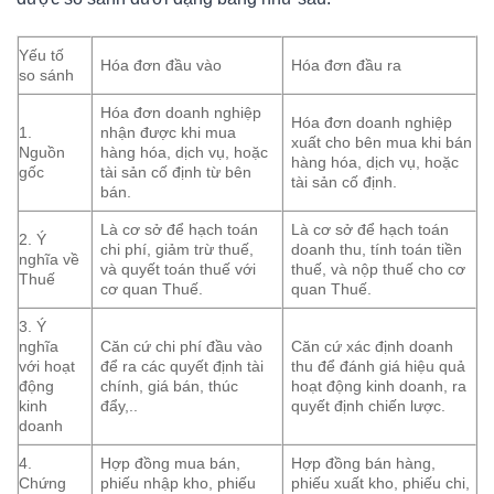
Yếu tố
Hóa đơn đầu vào
Hóa đơn đầu ra
so sánh
Hóa đơn doanh nghiệp
Hóa đơn doanh nghiệp
1.
nhận được khi mua
xuất cho bên mua khi bán
Nguồn
hàng hóa, dịch vụ, hoặc
hàng hóa, dịch vụ, hoặc
gốc
tài sản cố định từ bên
tài sản cố định.
bán.
Là cơ sở để hạch toán
Là cơ sở để hạch toán
2. Ý
chi phí, giảm trừ thuế,
doanh thu, tính toán tiền
nghĩa về
và quyết toán thuế với
thuế, và nộp thuế cho cơ
Thuế
cơ quan Thuế.
quan Thuế.
3. Ý
nghĩa
Căn cứ chi phí đầu vào
Căn cứ xác định doanh
với hoạt
để ra các quyết định tài
thu để đánh giá hiệu quả
động
chính, giá bán, thúc
hoạt động kinh doanh, ra
kinh
đẩy,..
quyết định chiến lược.
doanh
4.
Hợp đồng mua bán,
Hợp đồng bán hàng,
Chứng
phiếu nhập kho, phiếu
phiếu xuất kho, phiếu chi,