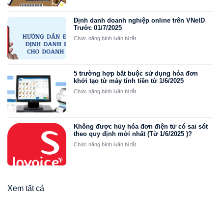
hóa
đơn
thiếu
Định danh doanh nghiệp online trên VNeID
thông
Trước 01/7/2025
tin
ở
Chức năng bình luận bị tắt
vẫn
Định
hợp
danh
lệ
doanh
với
nghiệp
5 trường hợp bắt buộc sử dụng hóa đơn
13
online
khởi tạo từ máy tính tiền từ 1/6/2025
trường
trên
ở
Chức năng bình luận bị tắt
hợp
VNeID
5
Trước
trường
01/7/2025
hợp
bắt
Không được hủy hóa đơn điện tử có sai sót
buộc
theo quy định mới nhất (Từ 1/6/2025 )?
sử
ở
Chức năng bình luận bị tắt
dụng
Không
hóa
được
đơn
hủy
khởi
hóa
tạo
đơn
Xem tất cả
từ
điện
máy
tử
tính
có
tiền
sai