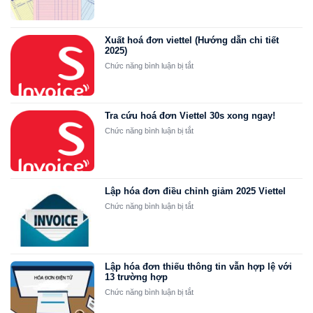
Hóa
đơn
điều
chỉnh
Xuất hoá đơn viettel (Hướng dẫn chi tiết
và
2025)
hóa
ở
Chức năng bình luận bị tắt
đơn
Xuất
thay
hoá
thế
đơn
so
viettel
Tra cứu hoá đơn Viettel 30s xong ngay!
sánh
(Hướng
ở
Chức năng bình luận bị tắt
cụ
dẫn
Tra
thể
chi
cứu
tiết
hoá
2025)
đơn
Viettel
Lập hóa đơn điều chỉnh giảm 2025 Viettel
30s
ở
Chức năng bình luận bị tắt
xong
Lập
ngay!
hóa
đơn
điều
chỉnh
Lập hóa đơn thiếu thông tin vẫn hợp lệ với
13 trường hợp
giảm
2025
ở
Chức năng bình luận bị tắt
Viettel
Lập