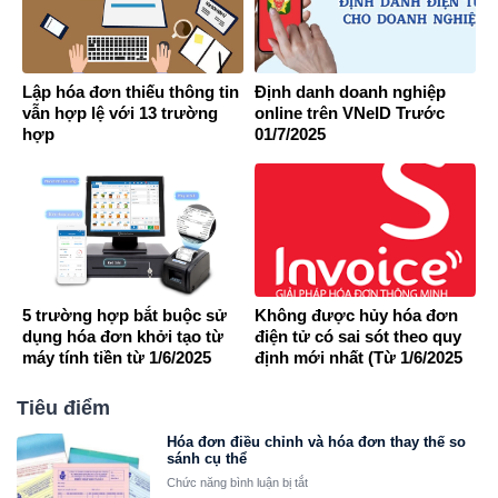
Lập hóa đơn thiếu thông tin
Định danh doanh nghiệp
vẫn hợp lệ với 13 trường
online trên VNeID Trước
hợp
01/7/2025
5 trường hợp bắt buộc sử
Không được hủy hóa đơn
dụng hóa đơn khởi tạo từ
điện tử có sai sót theo quy
máy tính tiền từ 1/6/2025
định mới nhất (Từ 1/6/2025
)?
Tiêu điểm
Hóa đơn điều chỉnh và hóa đơn thay thế so
sánh cụ thể
ở
Chức năng bình luận bị tắt