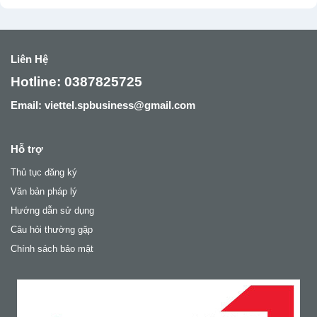
từ
sót
1/6/2025
theo
quy
định
Liên Hệ
mới
nhất
Hotline: 0387825725
(Từ
1/6/2025
Email: viettel.spbusiness@gmail.com
)?
Hỗ trợ
Thủ tục đăng ký
Văn bản pháp lý
Hướng dẫn sử dụng
Câu hỏi thường gặp
Chính sách bảo mật